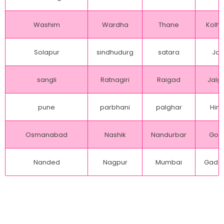
Washim
Wardha
Thane
Kolh
Solapur
sindhudurg
satara
Jal
sangli
Ratnagiri
Raigad
Jalg
pune
parbhani
palghar
Hing
Osmanabad
Nashik
Nandurbar
Gon
Nanded
Nagpur
Mumbai
Gadch