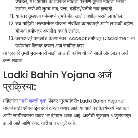
उघडेल, येथे आधार कार्डवरील माहिती प्रमाणे तुमची माहिती भरावी
लागेल, जसे की तुमचे नाव, पत्ता, वडील/पतीचे नाव इत्यादी.
यानंतर तुम्हाला फॉर्ममध्ये तुमचे बँक खाते तपशील भरावे लागतील.
सर्व माहिती भरल्यानंतर योजना संबंधित कागदपत्रे आणि लाडकी बहीण
योजना हमीपत्र अपलोड करावे लागेल.
कागदपत्रे अपलोड केल्यानंतर ‘Accept हमीपत्र Disclaimer’ या
पर्यायावर क्लिक करून अर्ज सबमिट करा.
या प्रकारे तुम्ही मुख्यमंत्री माझी लाडकी बहीण योजने साठी ऑनलाइन अर्ज
करू शकता.
Ladki Bahin Yojana अर्ज
प्रक्रिया:
महिलांना ‘
नारी शक्ती दूत
’ अँपवर ‘मुख्यमंत्री-Ladki Bahin Yojana’
योजनेसाठी ऑनलाईन अर्ज करता येणार आहे. या अर्ज प्रक्रियेमध्ये सहजता
आणि सोयीस्करता यावर भर देण्यात आला आहे. अर्जाची सुरुवात १ जुलैपासून
झाली आहे आणि शेवट तारीख १५ जुलै आहे.