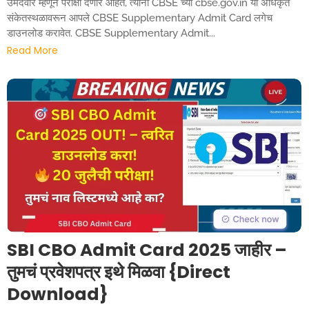
उमेदवार म्हणून परीक्षा देणार आहेत, त्यांनी CBSE च्या cbse.gov.in या अधिकृत
संकेतस्थळावरून आपले CBSE Supplementary Admit Card लगेच
डाउनलोड करावेत. CBSE Supplementary Admit...
Read More
SBI CBO Admit Card 2025 जाहीर –
तुमचं प्रवेशपत्र इथे मिळवा {Direct
Download}