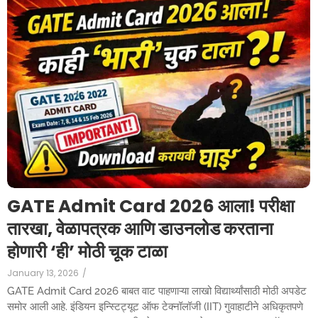
GATE Admit Card 2026 आला! परीक्षा
तारखा, वेळापत्रक आणि डाउनलोड करताना
होणारी ‘ही’ मोठी चूक टाळा
January 13, 2026
/
GATE Admit Card 2026 बाबत वाट पाहणाऱ्या लाखो विद्यार्थ्यांसाठी मोठी अपडेट
समोर आली आहे. इंडियन इन्स्टिट्यूट ऑफ टेक्नॉलॉजी (IIT) गुवाहाटीने अधिकृतपणे