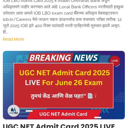
IOB LBO Admit Card 2025 हे Indian Overseas Bank कडून
अधिकृतपणे जाहीर करण्यात आले आहे. Local Bank Officers भरतीसाठी इच्छुक
उमेदवार आता आपले IOB LBO exam card बँकेच्या अधिकृत वेबसाइटवरून
iob.in/Careers येथे जाऊन सहज डाऊनलोड करू शकतात. परीक्षा तारीख: 12
जुलै 2025 IOB द्वारे 400 रिक्त पदांसाठी भरती प्रक्रियेची सुरुवात झाली असून,
ही...
Read More
UGC NET Admit Card 2025 LIVE