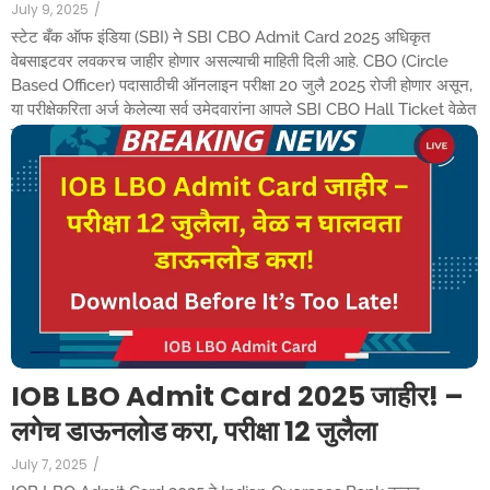
July 9, 2025
/
स्टेट बँक ऑफ इंडिया (SBI) ने SBI CBO Admit Card 2025 अधिकृत
वेबसाइटवर लवकरच जाहीर होणार असल्याची माहिती दिली आहे. CBO (Circle
Based Officer) पदासाठीची ऑनलाइन परीक्षा 20 जुलै 2025 रोजी होणार असून,
या परीक्षेकरिता अर्ज केलेल्या सर्व उमेदवारांना आपले SBI CBO Hall Ticket वेळेत
डाउनलोड करणे अत्यंत आवश्यक आहे. SBI CBO Admit...
Read More
IOB LBO Admit Card 2025 जाहीर! –
लगेच डाऊनलोड करा, परीक्षा 12 जुलैला
July 7, 2025
/