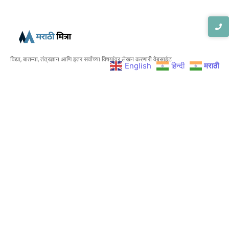
विद्या, बातम्या, तंत्रज्ञान आणि इतर सर्वांच्या विषयांवर लेखन करणारी वेबसाईट
English
हिन्दी
मराठी
Company
Special Categories
About Us
Exams
Contact Us
Banking Jobs
Terms & Conditions
College / School Naukri
Privacy Policy
Health Department Jobs
Disclaimer
Railway Bharti
Sarkari Yojana
ZP Bharti