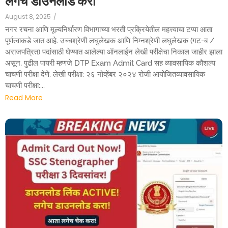
लगेच डाउनलोड करा
August 8, 2025
/
नगर रचना आणि मूल्यनिर्धारण विभागाच्या भरती प्रक्रियेतील महत्त्वाचा टप्पा आता
पूर्णत्वाकडे जात आहे. उच्चश्रेणी लघुलेखक आणि निम्नश्रेणी लघुलेखक (गट-ब /
अराजपत्रित) पदांसाठी घेण्यात आलेल्या ऑनलाईन लेखी परीक्षेचा निकाल जाहीर झाला
असून, पुढील पायरी म्हणजे DTP Exam Admit Card सह व्यावसायिक कौशल्य
चाचणी परीक्षा देणे. लेखी परीक्षा: २६ नोव्हेंबर २०२४ रोजी आयोजितव्यावसायिक
चाचणी परीक्षा:...
Read More