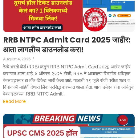
RRB NTPC Admit Card 2025 जाहीर:
आता लागलीच डाउनलोड करा!
August 4, 2025
/
रेल्वे भरती बोर्ड (RRB) कडून RRB NTPC Admit Card 2025 अखेर जाहीर
करण्यात आला आहे. ४ ऑगस्ट २०२५ रोजी, RRB ने आपापल्या विभागीय अधिकृत
वेबसाइट्सवर हा हॉल टिकेट जारी केला आहे. याआधी २९ जुलै रोजी परीक्षा शहर व
दिनांकाची माहिती देणारा लिंक प्रसिद्ध करण्यात आला होता. आता उमेदवारांना अधिकृत
वेबसाइटवरून RRB NTPC Admit...
Read More