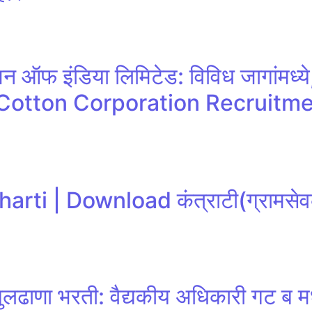
शन ऑफ इंडिया लिमिटेड: विविध जागांमध्ये
, Cotton Corporation Recruitm
arti | Download कंत्राटी(ग्रामसे
बुलढाणा भरती: वैद्यकीय अधिकारी गट ब 