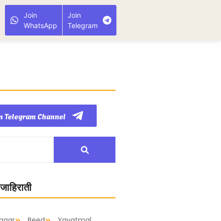
Join
Join
WhatsApp
Telegram
n Telegram Channel
 जाहिराती
agar
Beed
Yavatmal