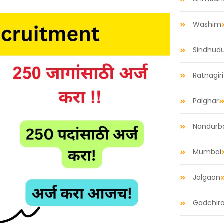
Washim
Sindhud
Ratnagiri
Palghar
Nandurb
Mumbai
Jalgaon
Gadchiro