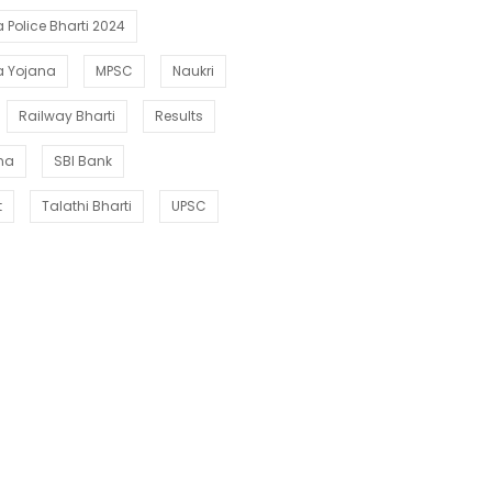
Police Bharti 2024
a Yojana
MPSC
Naukri
Railway Bharti
Results
ana
SBI Bank
t
Talathi Bharti
UPSC