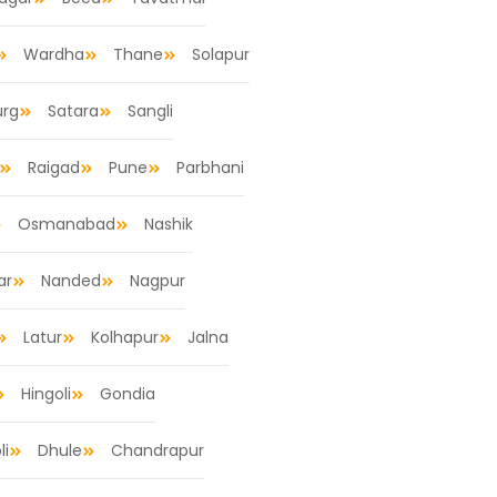
Wardha
Thane
Solapur
urg
Satara
Sangli
Raigad
Pune
Parbhani
Osmanabad
Nashik
ar
Nanded
Nagpur
Latur
Kolhapur
Jalna
Hingoli
Gondia
li
Dhule
Chandrapur