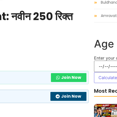
Buldhan
 नवीन 250 रिक्त
Amravat
Age 
Enter your 
Join Now
Calculat
Most Re
Join Now