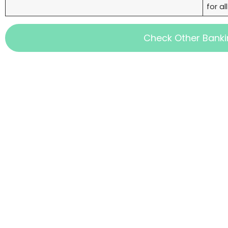
for al
Check Other Banki