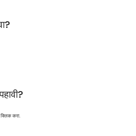
वा?
पहावी?
्लिक करा.