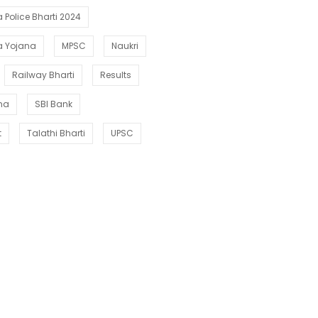
Police Bharti 2024
a Yojana
MPSC
Naukri
Railway Bharti
Results
ana
SBI Bank
t
Talathi Bharti
UPSC