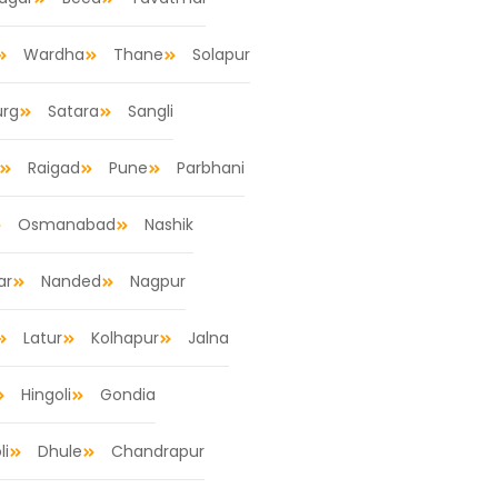
Wardha
Thane
Solapur
urg
Satara
Sangli
Raigad
Pune
Parbhani
Osmanabad
Nashik
ar
Nanded
Nagpur
Latur
Kolhapur
Jalna
Hingoli
Gondia
li
Dhule
Chandrapur