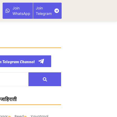
Join
Join
WhatsApp
Telegram
n Telegram Channel
 जाहिराती
agar
Beed
Yavatmal