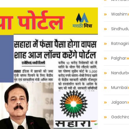
Washim
Sindhud
Ratnagiri
Palghar
Nandurb
Mumbai
Jalgaon
Gadchiro