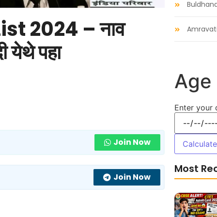
Buldhan
st 2024 – नाव
Amravat
 येथे पहा
Age 
Enter your 
Join Now
Calculat
Most Re
Join Now