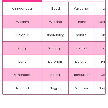
Ahmednagar
Beed
Yavatmal
Lat
Washim
Wardha
Thane
Kolh
Solapur
sindhudurg
satara
Jal
sangli
Ratnagiri
Raigad
Jalg
pune
parbhani
palghar
Hing
Osmanabad
Nashik
Nandurbar
Gon
Nanded
Nagpur
Mumbai
Gadch