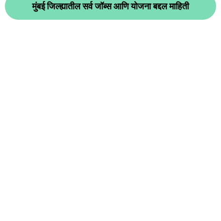
मुंबई जिल्ह्यातील सर्व जॉब्स आणि योजना बद्दल माहिती