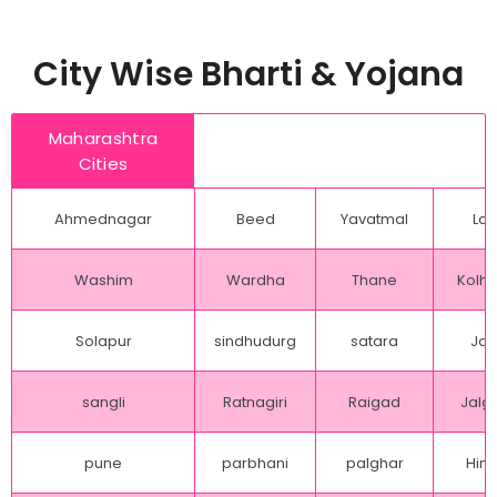
City Wise Bharti & Yojana
Maharashtra
Cities
Ahmednagar
Beed
Yavatmal
Lat
Washim
Wardha
Thane
Kolh
Solapur
sindhudurg
satara
Jal
sangli
Ratnagiri
Raigad
Jalg
pune
parbhani
palghar
Hing