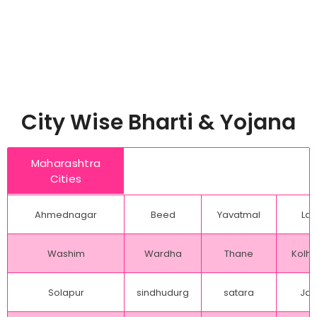
City Wise Bharti & Yojana
Maharashtra
Cities
Ahmednagar
Beed
Yavatmal
Lat
Washim
Wardha
Thane
Kolh
Solapur
sindhudurg
satara
Jal