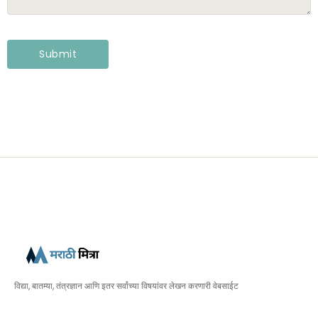
विद्या, बातम्या, तंत्रज्ञान आणि इतर सर्वांच्या विषयांवर लेखन करणारी वेबसाईट