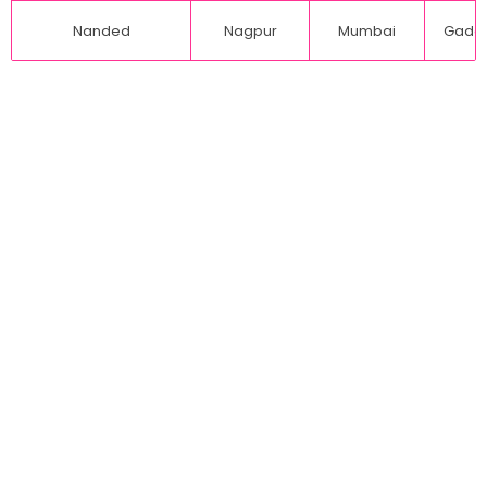
Nanded
Nagpur
Mumbai
Gadch