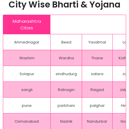
City Wise Bharti & Yojana
Maharashtra
Cities
Ahmednagar
Beed
Yavatmal
Lat
Washim
Wardha
Thane
Kolh
Solapur
sindhudurg
satara
Jal
sangli
Ratnagiri
Raigad
Jalg
pune
parbhani
palghar
Hing
Osmanabad
Nashik
Nandurbar
Gon