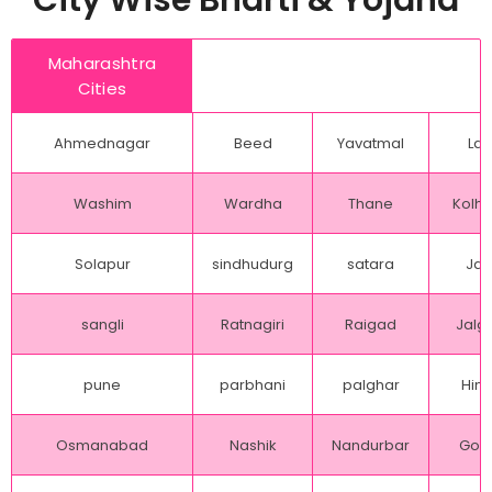
City Wise Bharti & Yojana
Maharashtra
Cities
Ahmednagar
Beed
Yavatmal
Lat
Washim
Wardha
Thane
Kolh
Solapur
sindhudurg
satara
Jal
sangli
Ratnagiri
Raigad
Jalg
pune
parbhani
palghar
Hing
Osmanabad
Nashik
Nandurbar
Gon