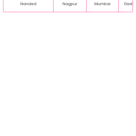
Nanded
Nagpur
Mumbai
Gadch