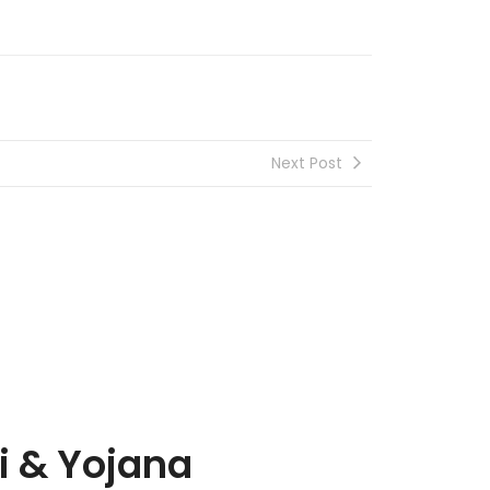
Next Post
i & Yojana