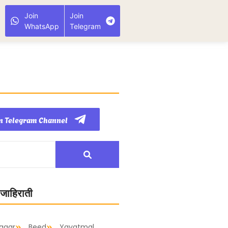
Join
Join
WhatsApp
Telegram
n Telegram Channel
 जाहिराती
agar
Beed
Yavatmal