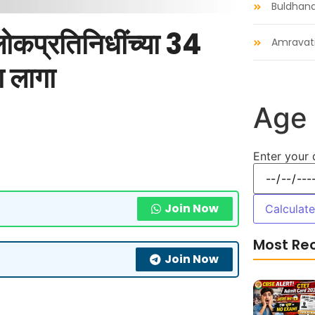
Buldhan
प्रतिनिधींच्या 34
Amravat
ा लागा
Age 
Enter your 
Join Now
Calculat
Most Re
Join Now