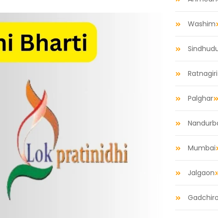
Washim
Sindhud
Ratnagiri
Palghar
Nandurb
Mumbai
Jalgaon
Gadchiro