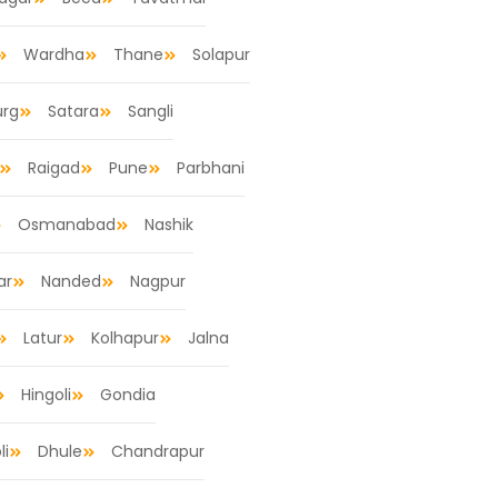
Wardha
Thane
Solapur
urg
Satara
Sangli
Raigad
Pune
Parbhani
Osmanabad
Nashik
ar
Nanded
Nagpur
Latur
Kolhapur
Jalna
Hingoli
Gondia
li
Dhule
Chandrapur