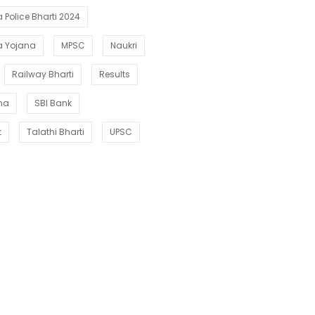
Police Bharti 2024
a Yojana
MPSC
Naukri
Railway Bharti
Results
ana
SBI Bank
t
Talathi Bharti
UPSC