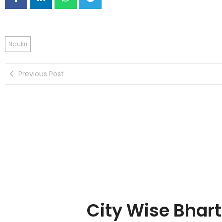
Naukri
Previous Post
City Wise Bhart