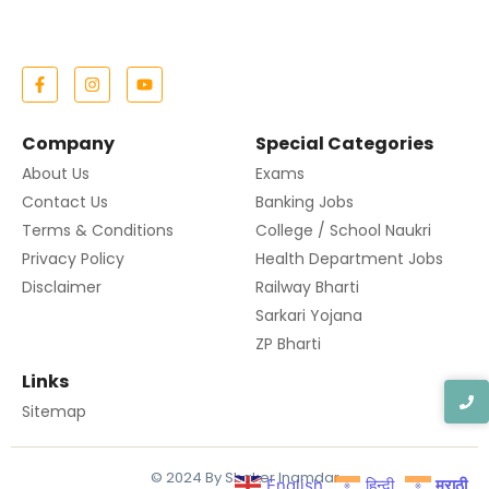
Company
Special Categories
About Us
Exams
Contact Us
Banking Jobs
Terms & Conditions
College / School Naukri
Privacy Policy
Health Department Jobs
Disclaimer
Railway Bharti
Sarkari Yojana
ZP Bharti
Links
Sitemap
© 2024 By Shaker Inamdar
English
हिन्दी
मराठी