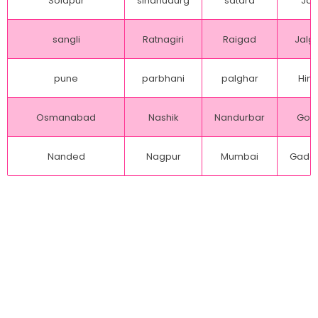
Solapur
sindhudurg
satara
Jal
sangli
Ratnagiri
Raigad
Jalg
pune
parbhani
palghar
Hing
Osmanabad
Nashik
Nandurbar
Gon
Nanded
Nagpur
Mumbai
Gadch