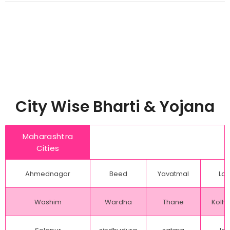
City Wise Bharti & Yojana
Maharashtra
Cities
Ahmednagar
Beed
Yavatmal
Lat
Washim
Wardha
Thane
Kolh