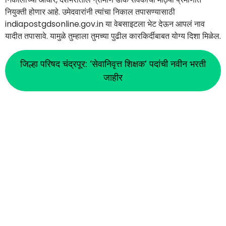
नियुक्ती होणार आहे. उमेदवारांनी त्यांचा निकाल तपासण्यासाठी
indiapostgdsonline.gov.in या वेबसाइटला भेट देऊन आपलं नाव
यादीत तपासावे. यामुळे तुम्हाला तुमच्या पुढील कारकिर्दीबाबत योग्य दिशा मिळेल.
जिल्हा परिषद चंद्रपूर: ‘सेवानिवृत्त शिक्षक’ पदांची नवीन भरती
जाहीर