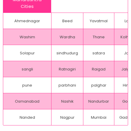
Cities
Ahmednagar
Beed
Yavatmal
Lat
Washim
Wardha
Thane
Kolh
Solapur
sindhudurg
satara
Jal
sangli
Ratnagiri
Raigad
Jalg
pune
parbhani
palghar
Hing
Osmanabad
Nashik
Nandurbar
Gon
Nanded
Nagpur
Mumbai
Gadch