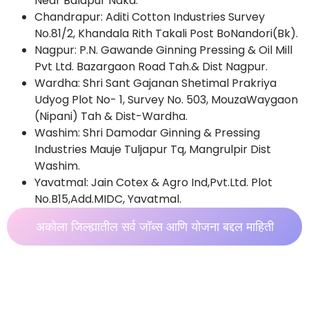
Near Balapur Naka.
Chandrapur: Aditi Cotton Industries Survey
No.81/2, Khandala Rith Takali Post BoNandori(Bk).
Nagpur: P.N. Gawande Ginning Pressing & Oil Mill
Pvt Ltd. Bazargaon Road Tah.& Dist Nagpur.
Wardha: Shri Sant Gajanan Shetimal Prakriya
Udyog Plot No- 1, Survey No. 503, MouzaWaygaon
(Nipani) Tah & Dist-Wardha.
Washim: Shri Damodar Ginning & Pressing
Industries Mauje Tuljapur Tq, Mangrulpir Dist
Washim.
Yavatmal: Jain Cotex & Agro Ind,Pvt.Ltd. Plot
No.B15,Add.MIDC, Yavatmal.
अकोला जिल्ह्यातील सर्व जॉब्स आणि योजना बद्दल माहिती