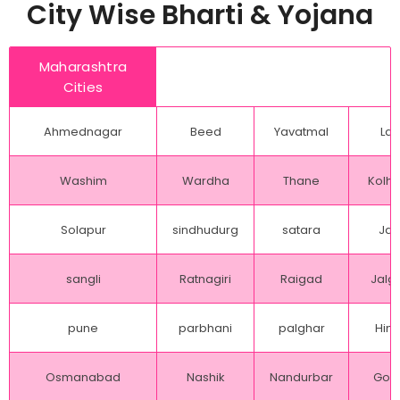
City Wise Bharti & Yojana
Maharashtra
Cities
Ahmednagar
Beed
Yavatmal
Lat
Washim
Wardha
Thane
Kolh
Solapur
sindhudurg
satara
Jal
sangli
Ratnagiri
Raigad
Jalg
pune
parbhani
palghar
Hing
Osmanabad
Nashik
Nandurbar
Gon