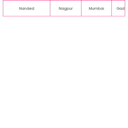
Nanded
Nagpur
Mumbai
Gadch