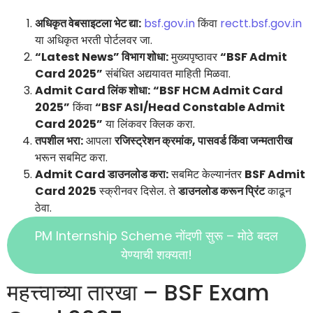
अधिकृत वेबसाइटला भेट द्या:
bsf.gov.in
किंवा
rectt.bsf.gov.in
या अधिकृत भरती पोर्टलवर जा.
“Latest News” विभाग शोधा:
मुख्यपृष्ठावर
“BSF Admit
Card 2025”
संबंधित अद्ययावत माहिती मिळवा.
Admit Card लिंक शोधा:
“BSF HCM Admit Card
2025”
किंवा
“BSF ASI/Head Constable Admit
Card 2025”
या लिंकवर क्लिक करा.
तपशील भरा:
आपला
रजिस्ट्रेशन क्रमांक, पासवर्ड किंवा जन्मतारीख
भरून सबमिट करा.
Admit Card डाउनलोड करा:
सबमिट केल्यानंतर
BSF Admit
Card 2025
स्क्रीनवर दिसेल. ते
डाउनलोड करून प्रिंट
काढून
ठेवा.
PM Internship Scheme नोंदणी सुरू – मोठे बदल
येण्याची शक्यता!
महत्त्वाच्या तारखा – BSF Exam