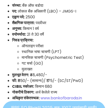
संस्था:
बँक ऑफ बडोदा
पद:
लोकल बँक अधिकारी (LBO) – JMGS-I
एकूण पदे:
2500
शैक्षणिक पात्रता:
पदवीधर
अनुभव:
किमान 1 वर्ष
वयोमर्यादा:
21 ते 30 वर्षे
निवड प्रक्रिया:
ऑनलाइन परीक्षा
स्थानिक भाषा चाचणी (LPT)
मानसिक चाचणी (Psychometric Test)
गट चर्चा (GD)
मुलाखत
मुलभूत वेतन:
₹48,480/-
फी:
₹850/- (सामान्य)/ ₹175/- (SC/ST/PwD)
CIBIL स्कोअर:
किमान 680
नोकरीचे ठिकाण:
अर्ज केलेले राज्य
अधिकृत संकेतस्थळ:
www.bankofbaroda.in
IBPS SO Bharti 2025 सुरु: 1007 जागांसाठी भरती!