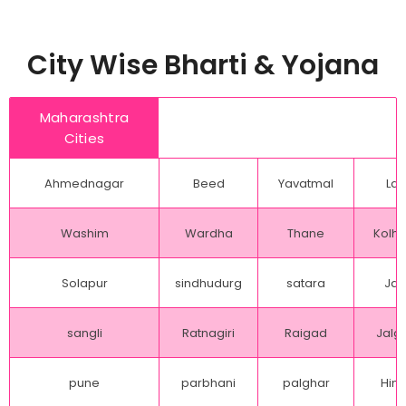
City Wise Bharti & Yojana
Maharashtra
Cities
Ahmednagar
Beed
Yavatmal
Lat
Washim
Wardha
Thane
Kolh
Solapur
sindhudurg
satara
Jal
sangli
Ratnagiri
Raigad
Jalg
pune
parbhani
palghar
Hing