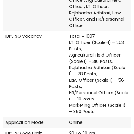
Officer, Agricultural Field
Officer, I.T. Officer,
Rajbhasha Adhikari, Law
Officer, and HR/Personnel
Officer
IBPS SO Vacancy
Total = 1007
I.T. Officer (Scale-I) – 203
Posts,
Agricultural Field Officer
(Scale I) – 310 Posts,
Rajbhasha Adhikari (Scale
I) – 78 Posts,
Law Officer (Scale I) – 56
Posts,
HR/Personnel Officer (Scale
I) – 10 Posts,
Marketing Officer (Scale I)
– 350 Posts
Application Mode
Online
IBPS SO Age Limit
20 To 30 Yrs