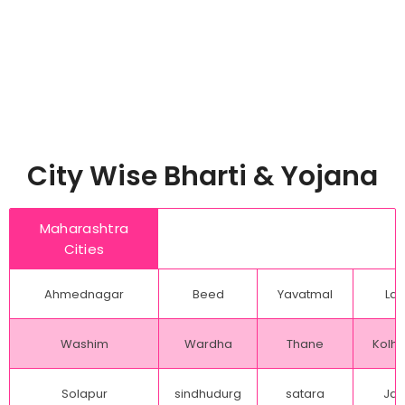
City Wise Bharti & Yojana
Maharashtra
Cities
Ahmednagar
Beed
Yavatmal
Lat
Washim
Wardha
Thane
Kolh
Solapur
sindhudurg
satara
Jal