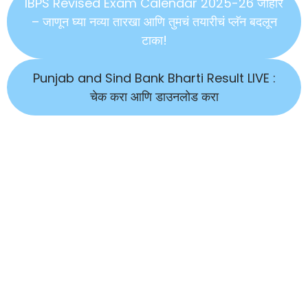
IBPS Revised Exam Calendar 2025-26 जाहीर
– जाणून घ्या नव्या तारखा आणि तुमचं तयारीचं प्लॅन बदलून
टाका!
Punjab and Sind Bank Bharti Result LIVE :
चेक करा आणि डाउनलोड करा