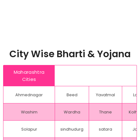
City Wise Bharti & Yojana
Maharashtra
Cities
Ahmednagar
Beed
Yavatmal
Lat
Washim
Wardha
Thane
Kolh
Solapur
sindhudurg
satara
Jal