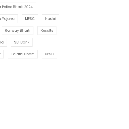
Police Bharti 2024
a Yojana
MPSC
Naukri
Railway Bharti
Results
ana
SBI Bank
t
Talathi Bharti
UPSC