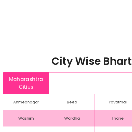
City Wise Bhart
Maharashtra
Cities
Ahmednagar
Beed
Yavatmal
Washim
Wardha
Thane