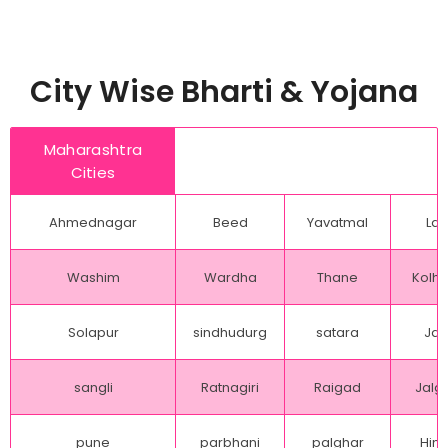
City Wise Bharti & Yojana
Maharashtra
Cities
Ahmednagar
Beed
Yavatmal
Lat
Washim
Wardha
Thane
Kolh
Solapur
sindhudurg
satara
Jal
sangli
Ratnagiri
Raigad
Jalg
pune
parbhani
palghar
Hing