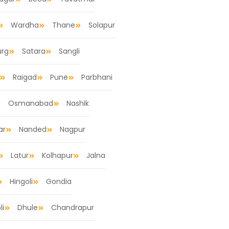
Wardha
Thane
Solapur
urg
Satara
Sangli
Raigad
Pune
Parbhani
Osmanabad
Nashik
ar
Nanded
Nagpur
Latur
Kolhapur
Jalna
Hingoli
Gondia
li
Dhule
Chandrapur