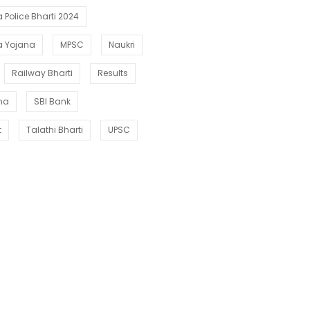
Police Bharti 2024
a Yojana
MPSC
Naukri
Railway Bharti
Results
ana
SBI Bank
t
Talathi Bharti
UPSC