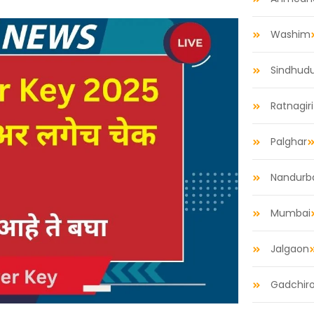
Washim
Sindhud
Ratnagiri
Palghar
Nandurb
Mumbai
Jalgaon
Gadchiro