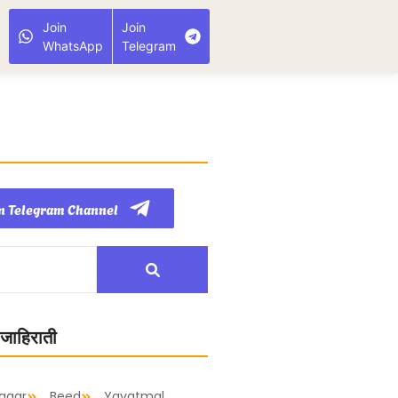
Join
Join
WhatsApp
Telegram
n Telegram Channel
 जाहिराती
agar
Beed
Yavatmal