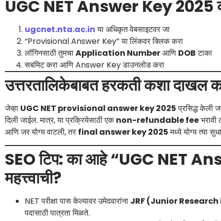
UGC NET Answer Key 2025 कश
ugcnet.nta.ac.in
या अधिकृत वेबसाइटवर जा
“Provisional Answer Key” या लिंकवर क्लिक करा
लॉगिनसाठी तुमचा
Application Number
आणि
DOB
टाका
सबमिट करा आणि Answer Key डाउनलोड करा
उत्तरतालिकेबाबत हरकती कशा दाखल क
जेव्हा
UGC NET provisional answer key 2025
प्रसिद्ध केली जा
दिली जाईल. मात्र, या प्रक्रियेसाठी एक
non-refundable fee
भरावी ल
आणि जर योग्य वाटली, तर
final answer key 2025
मध्ये योग्य त्या स
SEO टिप: का आहे “UGC NET An
महत्त्वाची?
NET परीक्षा पास केल्यावर उमेदवारांना
JRF (Junior Research 
पदासाठी पात्रता मिळते.