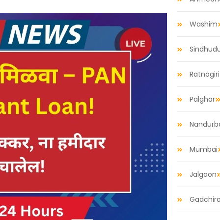
Washim
Sindhud
Ratnagiri
Palghar
Nandurb
Mumbai
Jalgaon
Gadchiro