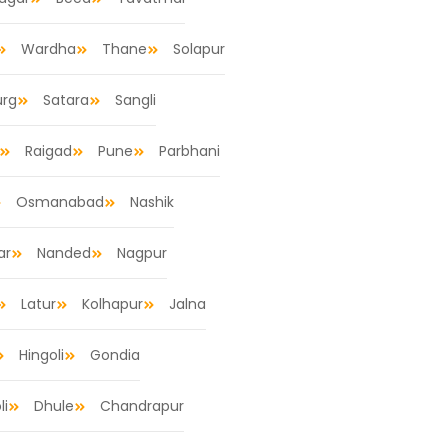
Wardha
Thane
Solapur
urg
Satara
Sangli
Raigad
Pune
Parbhani
Osmanabad
Nashik
ar
Nanded
Nagpur
Latur
Kolhapur
Jalna
Hingoli
Gondia
li
Dhule
Chandrapur