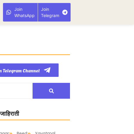
Join
Join
WhatsApp
Telegram
n Telegram Channel
 जाहिराती
agar
Beed
Yavatmal