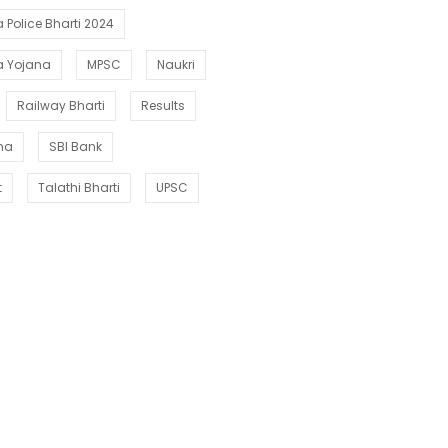
Police Bharti 2024
a Yojana
MPSC
Naukri
Railway Bharti
Results
ana
SBI Bank
t
Talathi Bharti
UPSC