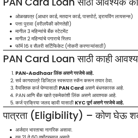
PAN Card Loan साठी आवश्यक काग
ओळखपत्र (आधार कार्ड, मतदान कार्ड, पासपोर्ट, ड्रायविंग लायसन्स)
पत्ता पुरावा (वरीलपैकी कोणतेही)
मागील 3 महिन्यांचे बँक स्टेटमेंट
मागील 2 महिन्यांचे पगाराचे स्लिप
फॉर्म 16 व सैलरी सर्टिफिकेट (नोकरी करणाऱ्यांसाठी)
PAN Card Loan साठी काही आवश्यक 
PAN-Aadhaar लिंक असणे गरजेचे आहे.
सर्व कागदपत्रे डिजिटल स्वरूपात स्कॅन करून तयार ठेवा.
वैयक्तिक कर्ज घेण्यासाठी
PAN Card
असणे बंधनकारक आहे.
PAN आणि बँक खाते एकमेकांशी लिंक असणे आवश्यक आहे.
कर्ज प्रक्रिया जलद व्हावी यासाठी
KYC पूर्ण असणे गरजेचे आहे.
पात्रता (Eligibility) – कोण घे
अर्जदार भारताचा नागरिक असावा.
वय 21 ते 60 वर्षांदरम्यान असावे.