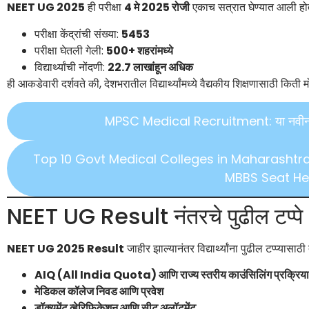
NEET UG 2025
ही परीक्षा
4 मे 2025 रोजी
एकाच सत्रात घेण्यात आली होती
परीक्षा केंद्रांची संख्या:
5453
परीक्षा घेतली गेली:
500+ शहरांमध्ये
विद्यार्थ्यांची नोंदणी:
22.7 लाखांहून अधिक
ही आकडेवारी दर्शवते की, देशभरातील विद्यार्थ्यांमध्ये वैद्यकीय शिक्षणासाठी किती 
MPSC Medical Recruitment: या नवीन 320
Top 10 Govt Medical Colleges in Maharashtr
MBBS Seat He
NEET UG Result नंतरचे पुढील टप्पे
NEET UG 2025 Result
जाहीर झाल्यानंतर विद्यार्थ्यांना पुढील टप्प्यासाठ
AIQ (All India Quota) आणि राज्य स्तरीय काउंसिलिंग प्रक्रिया
मेडिकल कॉलेज निवड आणि प्रवेश
डॉक्युमेंट व्हेरिफिकेशन आणि सीट अलॉटमेंट