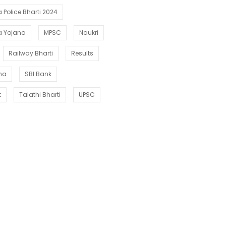
Police Bharti 2024
a Yojana
MPSC
Naukri
Railway Bharti
Results
ana
SBI Bank
t
Talathi Bharti
UPSC