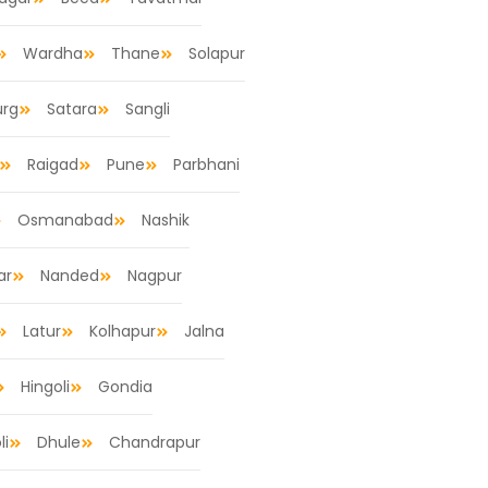
Wardha
Thane
Solapur
urg
Satara
Sangli
Raigad
Pune
Parbhani
Osmanabad
Nashik
ar
Nanded
Nagpur
Latur
Kolhapur
Jalna
Hingoli
Gondia
li
Dhule
Chandrapur