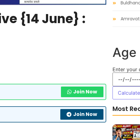
Buldhan
ve {14 June} :
Amravat
Age 
Enter your 
Join Now
Calculat
Most Re
Join Now