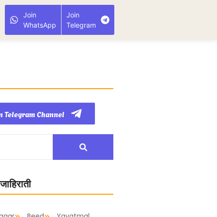
Join
Join
WhatsApp
Telegram
n Telegram Channel
 जाहिराती
agar
Beed
Yavatmal