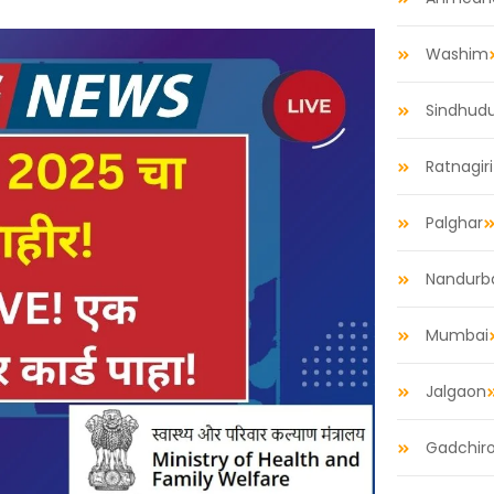
Washim
Sindhud
Ratnagiri
Palghar
Nandurb
Mumbai
Jalgaon
Gadchiro