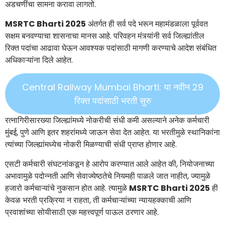
अडचणींचा सामना करावा लागतो.
MSRTC Bharti 2025
अंतर्गत ही सर्व पदे भरून महामंडळाला पूर्ववत
सक्षम बनवण्याचा शासनाचा मानस आहे. परिवहन मंत्र्यांनी सर्व जिल्ह्यांतील
रिक्त पदांचा आढावा घेऊन आवश्यक पदांसाठी मागणी करण्याचे आदेश संबंधित
अधिकाऱ्यांना दिले आहेत.
Central Railway Mumbai Bharti: या नवीन 29
रिक्त पदांसाठी भरती सुरु
रत्नागिरीसारख्या जिल्ह्यांमध्ये नोकरीची संधी कमी असल्याने अनेक कर्मचारी
मुंबई, पुणे आणि इतर शहरांमध्ये जाऊन सेवा देत आहेत. या भरतीमुळे स्थानिकांना
त्यांच्या जिल्ह्यांमध्येच नोकरी मिळण्याची संधी प्राप्त होणार आहे.
एसटी कर्मचारी संघटनांकडून हे आरोप करण्यात आले आहेत की, नियोजनाच्या
अभावामुळे पदोन्नती आणि सेवाज्येष्ठतेचे नियमही पाळले जात नाहीत, ज्यामुळे
हजारो कर्मचाऱ्यांचे नुकसान होत आहे. त्यामुळे
MSRTC Bharti 2025
ही
केवळ भरती प्रक्रिया न राहता, ती कर्मचाऱ्यांच्या न्यायहक्काची आणि
प्रवाशांच्या सोयीसाठी एक महत्त्वपूर्ण पाऊल ठरणार आहे.