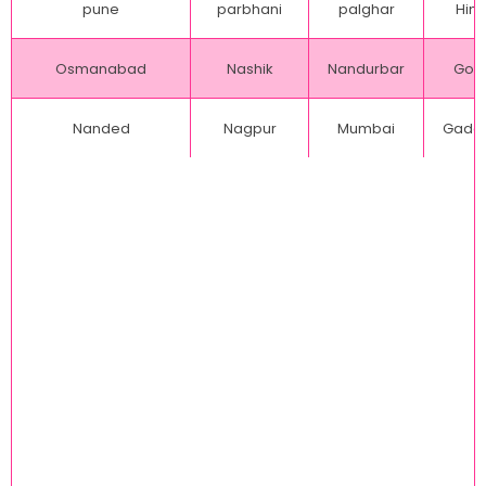
pune
parbhani
palghar
Hing
Osmanabad
Nashik
Nandurbar
Gon
Nanded
Nagpur
Mumbai
Gadch