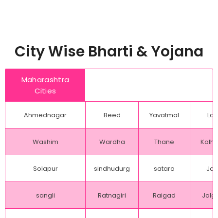
City Wise Bharti & Yojana
Maharashtra
Cities
Ahmednagar
Beed
Yavatmal
Lat
Washim
Wardha
Thane
Kolh
Solapur
sindhudurg
satara
Jal
sangli
Ratnagiri
Raigad
Jalg