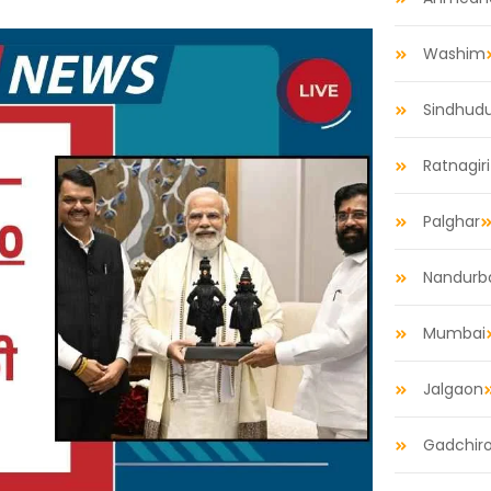
Washim
Sindhud
Ratnagiri
Palghar
Nandurb
Mumbai
Jalgaon
Gadchiro