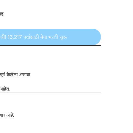
ाह
! 13,217 पदांसाठी मेगा भरती सुरू
 पूर्ण केलेला असावा.
 आहेत.
णार आहे.