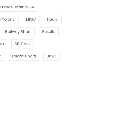
Police Bharti 2024
a Yojana
MPSC
Naukri
Railway Bharti
Results
ana
SBI Bank
t
Talathi Bharti
UPSC