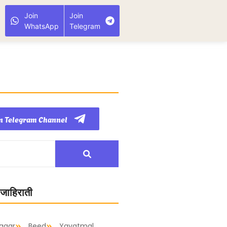
Join
Join
WhatsApp
Telegram
n Telegram Channel
 जाहिराती
agar
Beed
Yavatmal