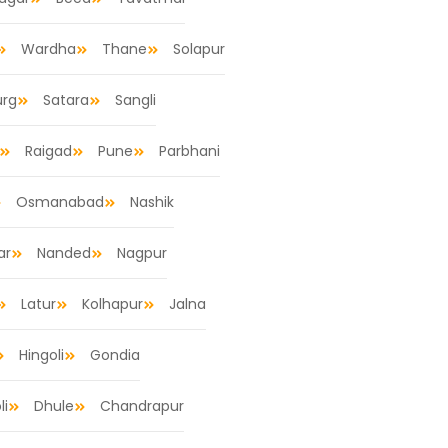
Wardha
Thane
Solapur
urg
Satara
Sangli
Raigad
Pune
Parbhani
Osmanabad
Nashik
ar
Nanded
Nagpur
Latur
Kolhapur
Jalna
Hingoli
Gondia
li
Dhule
Chandrapur