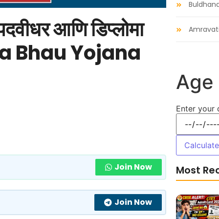
Buldhan
 पदवीधर आणि डिप्लोमा
Amravat
Ladka Bhau Yojana
Age 
Enter your 
Calculat
Join Now
Most Re
Join Now