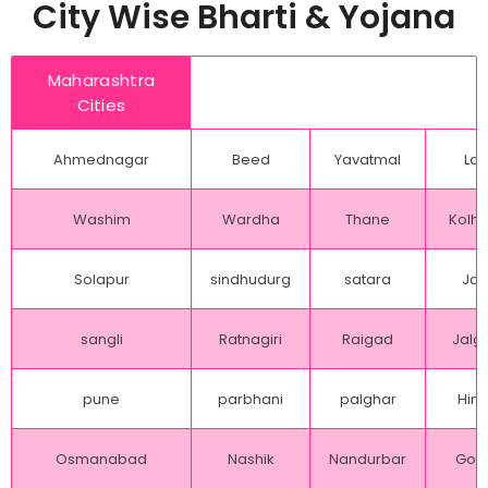
City Wise Bharti & Yojana
Maharashtra
Cities
Ahmednagar
Beed
Yavatmal
Lat
Washim
Wardha
Thane
Kolh
Solapur
sindhudurg
satara
Jal
sangli
Ratnagiri
Raigad
Jalg
pune
parbhani
palghar
Hing
Osmanabad
Nashik
Nandurbar
Gon