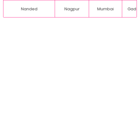
Nanded
Nagpur
Mumbai
Gadch