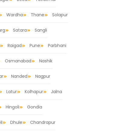
Wardha
Thane
Solapur
urg
Satara
Sangli
Raigad
Pune
Parbhani
Osmanabad
Nashik
ar
Nanded
Nagpur
Latur
Kolhapur
Jalna
Hingoli
Gondia
li
Dhule
Chandrapur