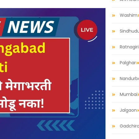
Washim
Sindhud
Ratnagiri
Palghar
Nandurb
Mumbai
Jalgaon
Gadchiro