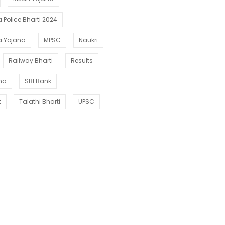
Police Bharti 2024
a Yojana
MPSC
Naukri
Railway Bharti
Results
ana
SBI Bank
t
Talathi Bharti
UPSC