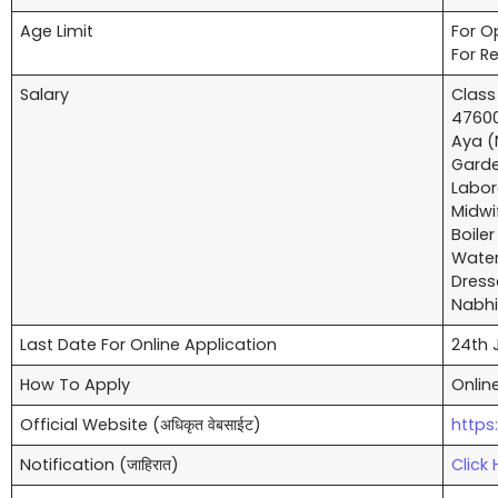
Age Limit
For O
For R
Salary
Class
4760
Aya (
Garde
Labor
Midwi
Boile
Water
Dress
Nabhi
Last Date For Online Application
24th 
How To Apply
Onlin
Official Website (अधिकृत वेबसाईट)
https
Notification (जाहिरात)
Click 