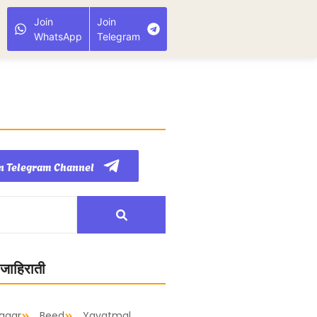
Join
Join
WhatsApp
Telegram
n Telegram Channel
 जाहिराती
agar
Beed
Yavatmal