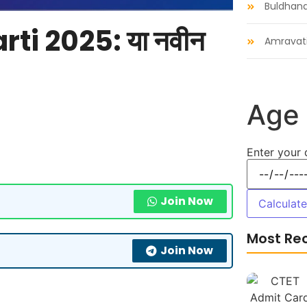
Buldhan
i 2025: या नवीन
Amravat
Age 
Enter your 
Join Now
Calculat
Most Re
Join Now