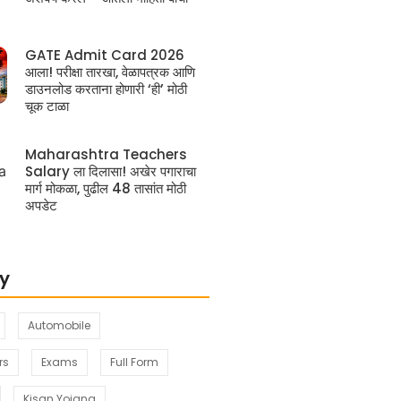
GATE Admit Card 2026
आला! परीक्षा तारखा, वेळापत्रक आणि
डाउनलोड करताना होणारी ‘ही’ मोठी
चूक टाळा
Maharashtra Teachers
Salary ला दिलासा! अखेर पगाराचा
मार्ग मोकळा, पुढील 48 तासांत मोठी
अपडेट
y
Automobile
rs
Exams
Full Form
Kisan Yojana