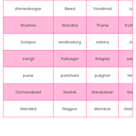
Ahmednagar
Beed
Yavatmal
Lat
Washim
Wardha
Thane
Kolh
Solapur
sindhudurg
satara
Jal
sangli
Ratnagiri
Raigad
Jalg
pune
parbhani
palghar
Hing
Osmanabad
Nashik
Nandurbar
Gon
Nanded
Nagpur
Mumbai
Gadch