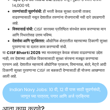
14,000 पदे.
तरुणांसाठी सुवर्णसंधी:
ही भरती केवळ सुरक्षा दलाची ताकद
वाढवण्यासाठी नसून देशातील तरुणांना रोजगाराची नवी दारे उघडणारी
आहे.
विश्वासार्ह संधी:
CISF सारख्या प्रतिष्ठित संस्थेत काम करण्याचा मान
आणि स्थिरतेसह उत्तम भविष्य.
देशसेवा आणि सुरक्षितता:
औद्योगिक क्षेत्रातील महत्त्वाच्या ठिकाणी सुरक्षा
पुरवणाऱ्या या दलात काम करण्याची संधी.
या
CISF Bharti 2025
च्या माध्यमातून केवळ संख्या वाढवण्याचा उद्देश
नाही, तर देशाच्या आर्थिक विकासासाठी सुरक्षा संरचना मजबूत करण्याचा
प्रयत्न आहे. देशातील महत्त्वाचे औद्योगिक प्रकल्प, विमानतळ, बंदरे, मेट्रो आदी
ठिकाणी सुरक्षा पुरवणाऱ्या CISF ला बळकटी देण्यासाठी ही योजना आखण्यात
आली आहे.
Indian Navy Jobs: 10 वी, 12 वी पास साठी सुवर्णसंधी,
जाणून घ्या पात्रता, पगार आणि अर्ज प्रक्रिया
आता काय करावे?