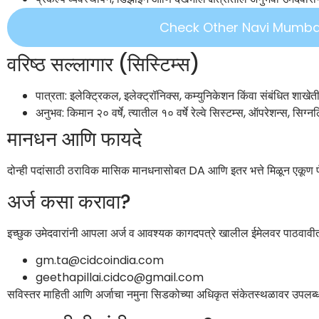
Check Other Navi Mumba
वरिष्ठ सल्लागार (सिस्टिम्स)
पात्रता: इलेक्ट्रिकल, इलेक्ट्रॉनिक्स, कम्युनिकेशन किंवा संबंधित शाखे
अनुभव: किमान २० वर्षे, त्यातील १० वर्षे रेल्वे सिस्टम्स, ऑपरेशन्स, सिग्नल
मानधन आणि फायदे
दोन्ही पदांसाठी ठराविक मासिक मानधनासोबत DA आणि इतर भत्ते मिळून एकूण प
अर्ज कसा करावा?
इच्छुक उमेदवारांनी आपला अर्ज व आवश्यक कागदपत्रे खालील ईमेलवर पाठवावी
gm.ta@cidcoindia.com
geethapillai.cidco@gmail.com
सविस्तर माहिती आणि अर्जाचा नमुना सिडकोच्या अधिकृत संकेतस्थळावर उपलब्