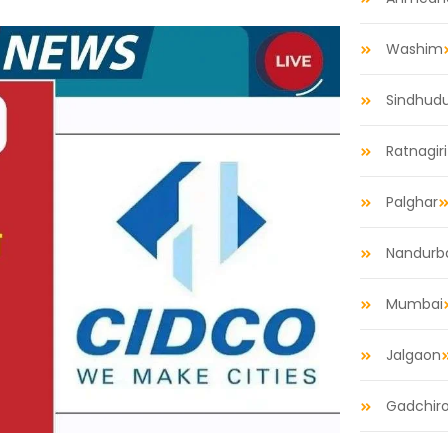
Washim
Sindhud
Ratnagiri
Palghar
Nandurb
Mumbai
Jalgaon
Gadchiro