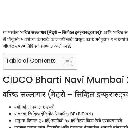
या भरतीत
‘वरिष्ठ सल्लागार (मेट्रो – सिव्हिल इन्फ्रास्ट्रक्चर)’
आणि
‘वरिष्ठ स
ही नियुक्ती ५ वर्षांच्या कंत्राटी कालावधीसाठी असून, कार्यक्षमतेनुसार ९ महिन्
ऑगस्ट २०२५
निश्चित करण्यात आली आहे.
Table of Contents
CIDCO Bharti Navi Mumbai
वरिष्ठ सल्लागार (मेट्रो – सिव्हिल इन्फ्रास्ट्
वयोमर्यादा: कमाल ६५ वर्षे
पात्रता: सिव्हिल इंजिनीअरिंगमधील BE/B.Tech
अनुभव: किमान २० वर्षे, त्यापैकी १० वर्षे मेट्रो किंवा रेल्वे प्रकल्पांमध्ये
प्रकल्प व्यवस्थापन, डिझाईन आणि देखभाल क्षेत्रातील अनुभवी उमेदवारांन