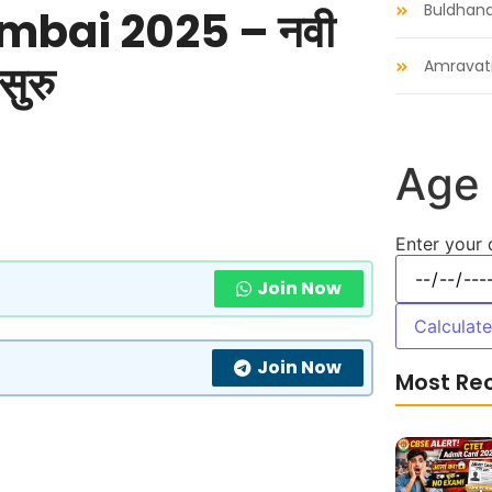
Buldhan
mbai 2025 – नवी
सुरु
Amravat
Age 
Enter your 
Join Now
Calculat
Join Now
Most Re