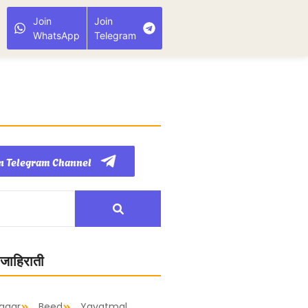
Join
Join
WhatsApp
Telegram
n Telegram Channel
 जाहिराती
agar
Beed
Yavatmal