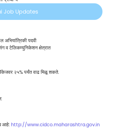
i Job Updates
तील अभियांत्रिकी पदवी
िंग व टेलिकम्युनिकेशन क्षेत्रात
ॅकेजवर २५% पर्यंत वाढ मिळू शकते.
त:
ध आहे:
http://www.cidco.maharashtra.gov.in