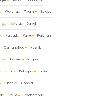
Wardha
Thane
Solapur
urg
Satara
Sangli
Raigad
Pune
Parbhani
Osmanabad
Nashik
ar
Nanded
Nagpur
Latur
Kolhapur
Jalna
Hingoli
Gondia
li
Dhule
Chandrapur