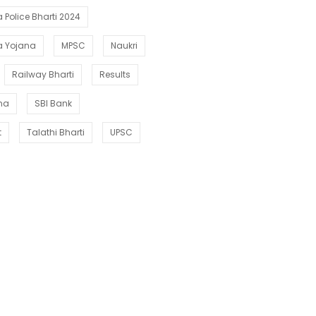
Police Bharti 2024
a Yojana
MPSC
Naukri
Railway Bharti
Results
ana
SBI Bank
t
Talathi Bharti
UPSC