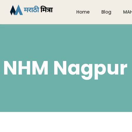
Home
Blog
MA
NHM Nagpur 