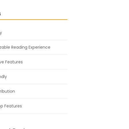
s
ty
able Reading Experience
ive Features
ndly
ribution
p Features