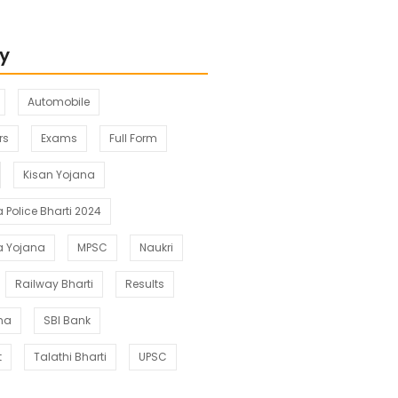
y
Automobile
rs
Exams
Full Form
Kisan Yojana
Police Bharti 2024
a Yojana
MPSC
Naukri
Railway Bharti
Results
ana
SBI Bank
t
Talathi Bharti
UPSC