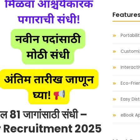
Feature
Portabili
Customiz
Interact
Eco-Frie
Easy Dist
्बल 81 जागांसाठी संधी –
eBook Ap
r Recruitment 2025