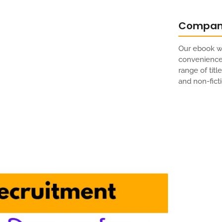
Compa
Our ebook we
convenience 
range of titl
and non-ficti