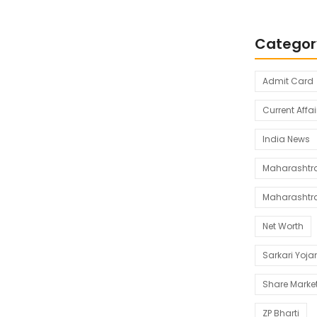
Categor
Admit Card
Current Affai
India News
Maharashtra 
Maharashtr
Net Worth
Sarkari Yoj
Share Marke
ZP Bharti