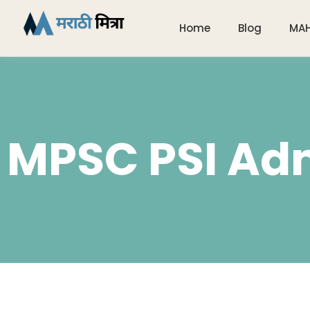
Home
Blog
MA
MPSC PSI Ad