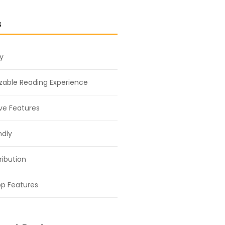
s
ty
able Reading Experience
ive Features
ndly
ribution
p Features