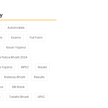
y
Automobile
rs
Exams
Full Form
Kisan Yojana
Police Bharti 2024
a Yojana
MPSC
Naukri
Railway Bharti
Results
ana
SBI Bank
t
Talathi Bharti
UPSC