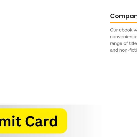
Compa
Our ebook we
convenience 
range of titl
and non-ficti