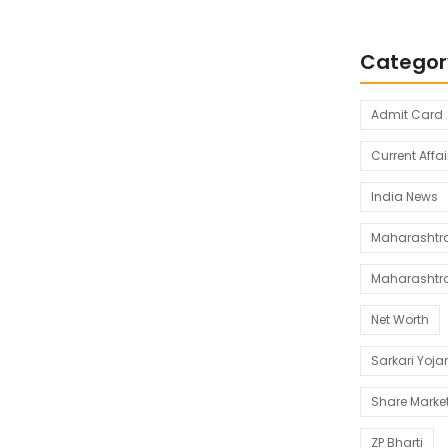
Categor
Admit Card
Current Affai
India News
Maharashtra 
Maharashtr
Net Worth
Sarkari Yoj
Share Marke
ZP Bharti