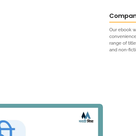
Compa
Our ebook we
convenience 
range of titl
and non-ficti