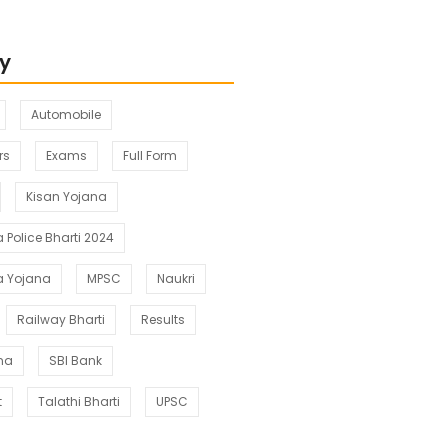
y
Automobile
rs
Exams
Full Form
Kisan Yojana
Police Bharti 2024
a Yojana
MPSC
Naukri
Railway Bharti
Results
ana
SBI Bank
t
Talathi Bharti
UPSC