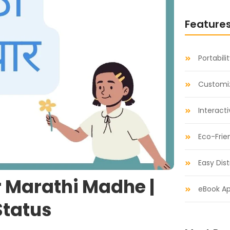
Feature
Portabili
Customiz
Interact
Eco-Frie
Easy Dist
ar Marathi Madhe |
eBook Ap
Status