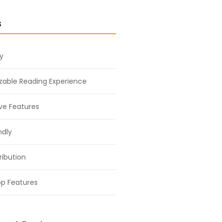
s
ty
able Reading Experience
ive Features
ndly
ribution
p Features