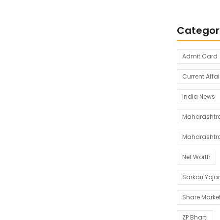
Categor
Admit Card
Current Affai
India News
Maharashtra 
Maharashtr
Net Worth
Sarkari Yoj
Share Marke
ZP Bharti