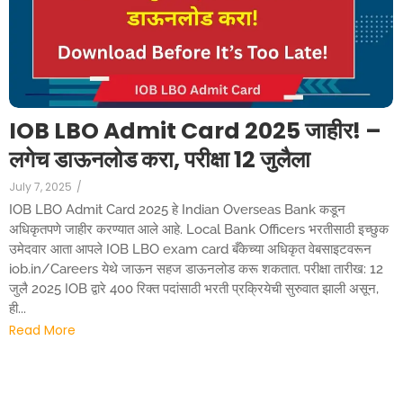
IOB LBO Admit Card 2025 जाहीर! –
लगेच डाऊनलोड करा, परीक्षा 12 जुलैला
July 7, 2025
/
IOB LBO Admit Card 2025 हे Indian Overseas Bank कडून
अधिकृतपणे जाहीर करण्यात आले आहे. Local Bank Officers भरतीसाठी इच्छुक
उमेदवार आता आपले IOB LBO exam card बँकेच्या अधिकृत वेबसाइटवरून
iob.in/Careers येथे जाऊन सहज डाऊनलोड करू शकतात. परीक्षा तारीख: 12
जुलै 2025 IOB द्वारे 400 रिक्त पदांसाठी भरती प्रक्रियेची सुरुवात झाली असून,
ही...
Read More